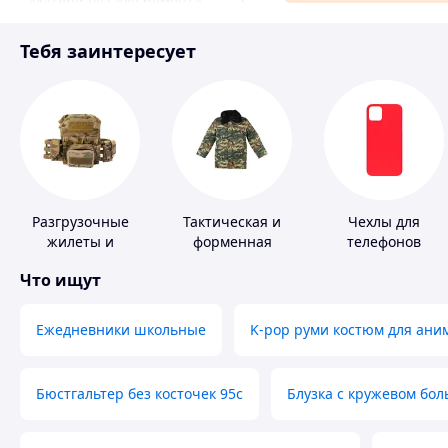
Материалы для ремонта
Спорт и отдых
Тебя заинтересует
Разгрузочные
Тактическая и
Чехлы для
жилеты и
форменная
телефонов
плитоноски без
одежда
Что ищут
плит
Ежедневники школьные
K-pop руми костюм для ани
Бюстгальтер без косточек 95с
Блузка с кружевом бо