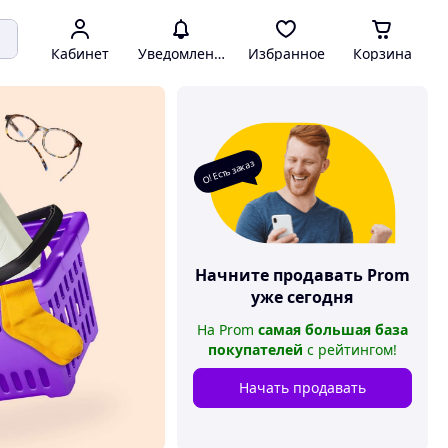
Кабинет
Уведомления
Избранное
Корзина
О! Есть заказ
Начните продавать
Prom
уже сегодня
На
Prom
самая большая база
покупателей
с рейтингом
!
Начать продавать