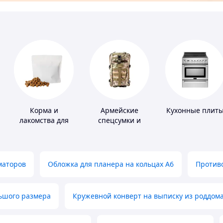
Корма и
Армейские
Кухонные плит
лакомства для
спецсумки и
домашних
рюкзаки
животных и
птиц
маторов
Обложка для планера на кольцах А6
Противо
льшого размера
Кружевной конверт на выписку из роддом