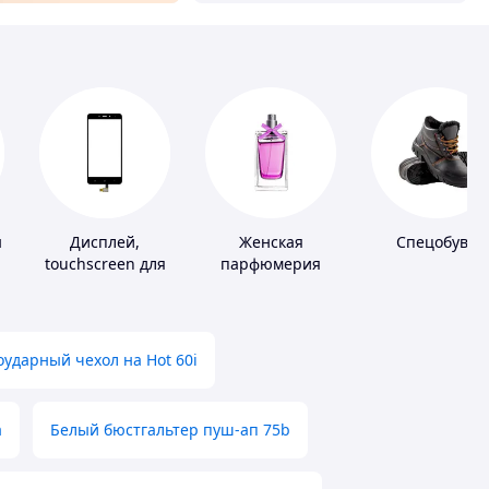
ы
Дисплей,
Женская
Спецобувь
touchscreen для
парфюмерия
телефонов
ударный чехол на Hot 60i
а
Белый бюстгальтер пуш-ап 75b