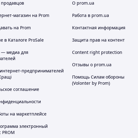
 продавцов
О prom.ua
ернет-магазин
на Prom
Работа в prom.ua
авать на Prom
Контактная информация
 в Каталоге ProSale
Защита прав на контент
 — медиа для
Content right protection
ателей
Отзывы о prom.ua
 интернет-предпринимателей
Кращі
Помощь Силам обороны
(Volonter by Prom)
льское соглашение
онфиденциальности
боты на маркетплейсе
рограмма электронный
с PROM