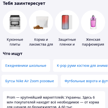
Тебя заинтересует
Кухонные
Корма и
Защитные
Женская
плиты
лакомства для
пленки и
парфюмерия
домашних
стекла для
Что ищут
животных и
портативных
птиц
устройств
Ежедневники школьные
K-pop руми костюм для анима
Бутсы Nike Air Zoom розовые
Футбольные ворота и фу
Prom — крупнейший маркетплейс Украины. Здесь 6
млн покупателей находят всё необходимое — от корма
для щенков до бронежилетов. А 60 тыс.