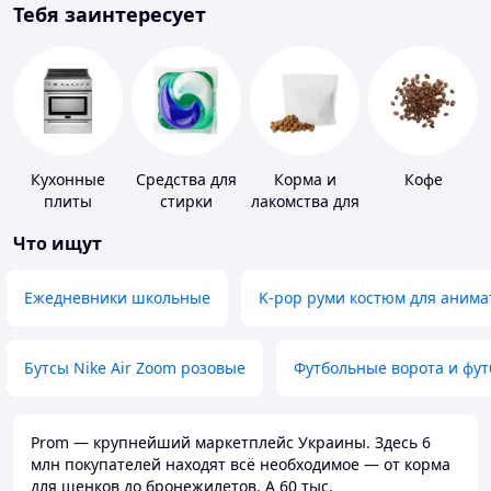
Тебя заинтересует
Кухонные
Средства для
Корма и
Кофе
плиты
стирки
лакомства для
домашних
Что ищут
животных и
птиц
Ежедневники школьные
K-pop руми костюм для анима
Бутсы Nike Air Zoom розовые
Футбольные ворота и фу
Prom — крупнейший маркетплейс Украины. Здесь 6
млн покупателей находят всё необходимое — от корма
для щенков до бронежилетов. А 60 тыс.