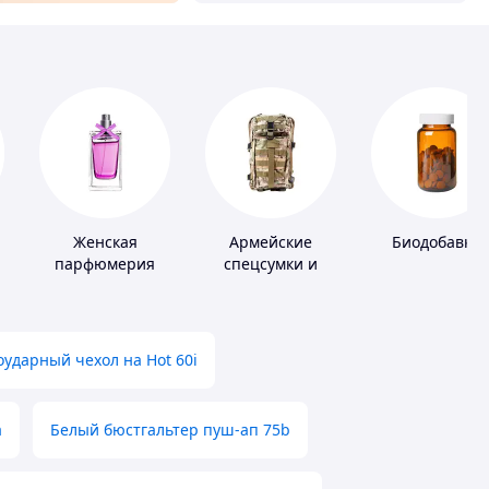
Женская
Армейские
Биодобавки
парфюмерия
спецсумки и
рюкзаки
ударный чехол на Hot 60i
а
Белый бюстгальтер пуш-ап 75b