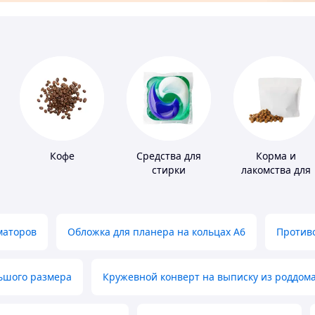
Кофе
Средства для
Корма и
стирки
лакомства для
домашних
животных и
птиц
маторов
Обложка для планера на кольцах А6
Противо
льшого размера
Кружевной конверт на выписку из роддом