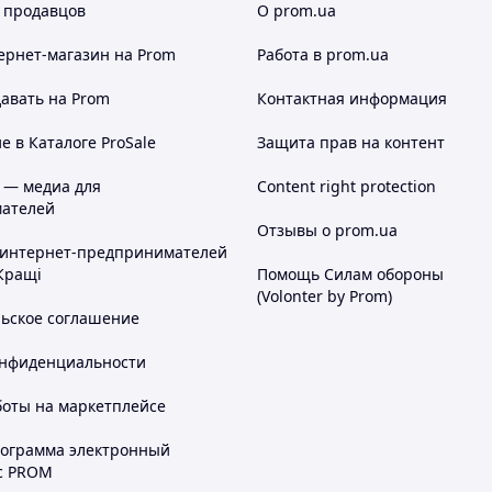
 продавцов
О prom.ua
ернет-магазин
на Prom
Работа в prom.ua
авать на Prom
Контактная информация
 в Каталоге ProSale
Защита прав на контент
 — медиа для
Content right protection
ателей
Отзывы о prom.ua
 интернет-предпринимателей
Кращі
Помощь Силам обороны
(Volonter by Prom)
льское соглашение
онфиденциальности
боты на маркетплейсе
рограмма электронный
с PROM