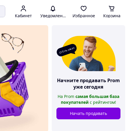
Кабинет
Уведомления
Избранное
Корзина
О! Есть заказ
Начните продавать
Prom
уже сегодня
На
Prom
самая большая база
покупателей
с рейтингом
!
Начать продавать