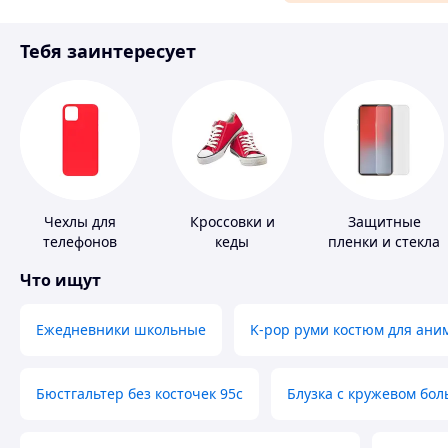
Материалы для ремонта
Тебя заинтересует
Спорт и отдых
Чехлы для
Кроссовки и
Защитные
телефонов
кеды
пленки и стекла
для портативных
Что ищут
устройств
Ежедневники школьные
K-pop руми костюм для ани
Бюстгальтер без косточек 95с
Блузка с кружевом бо