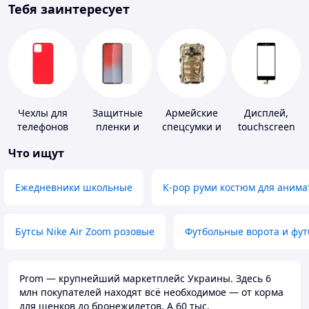
Тебя заинтересует
Чехлы для
Защитные
Армейские
Дисплей,
телефонов
пленки и
спецсумки и
touchscreen
стекла для
рюкзаки
для
Что ищут
портативных
телефонов
устройств
Ежедневники школьные
K-pop руми костюм для анима
Бутсы Nike Air Zoom розовые
Футбольные ворота и фу
Prom — крупнейший маркетплейс Украины. Здесь 6
млн покупателей находят всё необходимое — от корма
для щенков до бронежилетов. А 60 тыс.