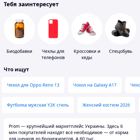
Тебя заинтересует
Биодобавки
Чехлы для
Кроссовки и
Спецобувь
телефонов
кеды
Что ищут
Чехол для Oppo Reno 13
Чохол на Galaxy A17
Чехо
Футболка мужская Y2K стиль
Женский костюм 2026
Prom — крупнейший маркетплейс Украины. Здесь 6
млн покупателей находят всё необходимое — от корма
для щенков до бронежилетов. А 60 тыс.