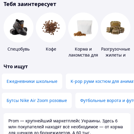
Тебя заинтересует
Спецобувь
Кофе
Корма и
Разгрузочные
лакомства для
жилеты и
домашних
плитоноски
Что ищут
животных и
без плит
птиц
Ежедневники школьные
K-pop руми костюм для анима
Бутсы Nike Air Zoom розовые
Футбольные ворота и фу
Prom — крупнейший маркетплейс Украины. Здесь 6
млн покупателей находят всё необходимое — от корма
для щенков до бронежилетов. А 60 тыс.