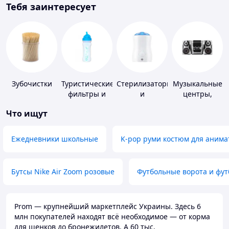
Тебя заинтересует
Зубочистки
Туристические
Стерилизаторы
Музыкальные
фильтры и
и
центры,
таблетки для
подогреватели
магнитолы
Что ищут
питьевой
для детского
воды
питания
Ежедневники школьные
K-pop руми костюм для анима
Бутсы Nike Air Zoom розовые
Футбольные ворота и фу
Prom — крупнейший маркетплейс Украины. Здесь 6
млн покупателей находят всё необходимое — от корма
для щенков до бронежилетов. А 60 тыс.