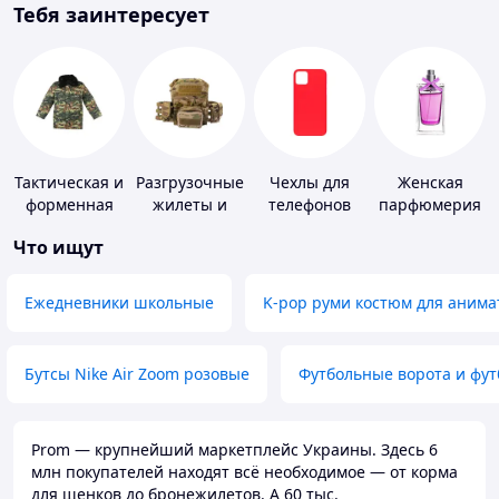
Тебя заинтересует
Тактическая и
Разгрузочные
Чехлы для
Женская
форменная
жилеты и
телефонов
парфюмерия
одежда
плитоноски
Что ищут
без плит
Ежедневники школьные
K-pop руми костюм для анима
Бутсы Nike Air Zoom розовые
Футбольные ворота и фу
Prom — крупнейший маркетплейс Украины. Здесь 6
млн покупателей находят всё необходимое — от корма
для щенков до бронежилетов. А 60 тыс.