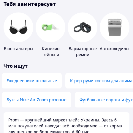
Тебя заинтересует
Бюстгальтеры
Кинезио
Вариаторные
Автохолодильн
тейпы и
ремни
средства для
Что ищут
тейпирования
Ежедневники школьные
K-pop руми костюм для анима
Бутсы Nike Air Zoom розовые
Футбольные ворота и фу
Prom — крупнейший маркетплейс Украины. Здесь 6
млн покупателей находят всё необходимое — от корма
для щенков до бронежилетов. А 60 тыс.