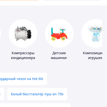
Компрессоры
Детские
Композиции и
кондиционера
машинки-
игрушек,
каталки
одежды,
подгузников
ударный чехол на Hot 60i
а
Белый бюстгальтер пуш-ап 75b