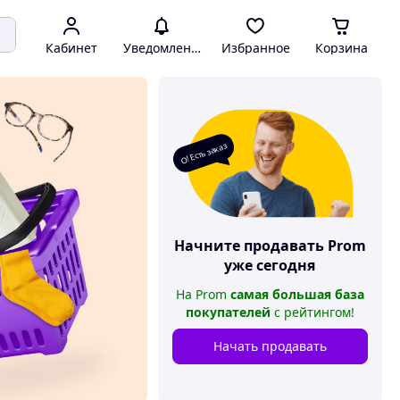
Кабинет
Уведомления
Избранное
Корзина
О! Есть заказ
Начните продавать
Prom
уже сегодня
На
Prom
самая большая база
покупателей
с рейтингом
!
Начать продавать