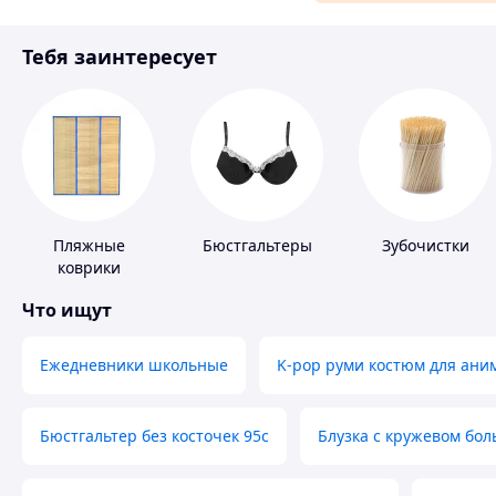
Материалы для ремонта
Тебя заинтересует
Спорт и отдых
Пляжные
Бюстгальтеры
Зубочистки
коврики
Что ищут
Ежедневники школьные
K-pop руми костюм для ани
Бюстгальтер без косточек 95с
Блузка с кружевом бо