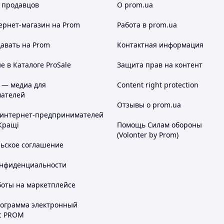
 продавцов
О prom.ua
ернет-магазин
на Prom
Работа в prom.ua
авать на Prom
Контактная информация
 в Каталоге ProSale
Защита прав на контент
 — медиа для
Content right protection
ателей
Отзывы о prom.ua
 интернет-предпринимателей
Кращі
Помощь Силам обороны
(Volonter by Prom)
льское соглашение
онфиденциальности
боты на маркетплейсе
рограмма электронный
с PROM