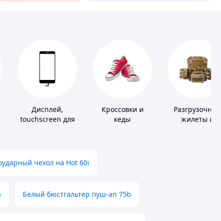
Дисплей,
Кроссовки и
Разгрузочны
touchscreen для
кеды
жилеты и
телефонов
плитоноски бе
плит
ударный чехол на Hot 60i
а
Белый бюстгальтер пуш-ап 75b