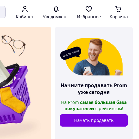
Кабинет
Уведомления
Избранное
Корзина
О! Есть заказ
Начните продавать
Prom
уже сегодня
На
Prom
самая большая база
покупателей
с рейтингом
!
Начать продавать