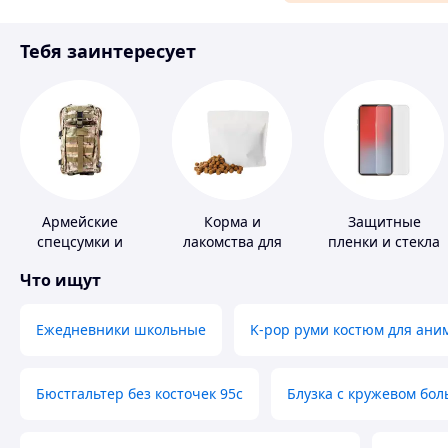
Материалы для ремонта
Тебя заинтересует
Спорт и отдых
Армейские
Корма и
Защитные
спецсумки и
лакомства для
пленки и стекла
рюкзаки
домашних
для портативных
Что ищут
животных и
устройств
птиц
Ежедневники школьные
K-pop руми костюм для ани
Бюстгальтер без косточек 95с
Блузка с кружевом бо