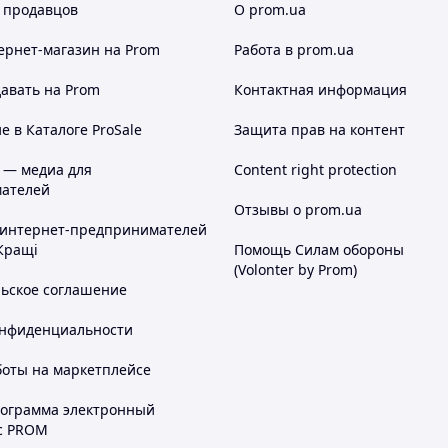
 продавцов
О prom.ua
ернет-магазин
на Prom
Работа в prom.ua
авать на Prom
Контактная информация
 в Каталоге ProSale
Защита прав на контент
 — медиа для
Content right protection
ателей
Отзывы о prom.ua
 интернет-предпринимателей
Кращі
Помощь Силам обороны
(Volonter by Prom)
льское соглашение
онфиденциальности
боты на маркетплейсе
рограмма электронный
с PROM