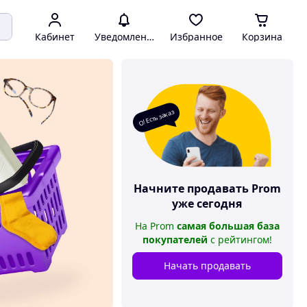
Кабинет
Уведомления
Избранное
Корзина
О! Есть заказ
Начните продавать
Prom
уже сегодня
На
Prom
самая большая база
покупателей
с рейтингом
!
Начать продавать