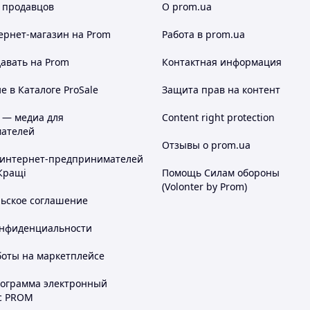
 продавцов
О prom.ua
ернет-магазин
на Prom
Работа в prom.ua
авать на Prom
Контактная информация
 в Каталоге ProSale
Защита прав на контент
 — медиа для
Content right protection
ателей
Отзывы о prom.ua
 интернет-предпринимателей
Кращі
Помощь Силам обороны
(Volonter by Prom)
льское соглашение
онфиденциальности
боты на маркетплейсе
рограмма электронный
с PROM