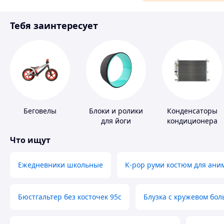
Материалы для ремонта
Тебя заинтересует
Спорт и отдых
Беговелы
Блоки и ролики
Конденсаторы
для йоги
кондиционера
Что ищут
Ежедневники школьные
K-pop руми костюм для ани
Бюстгальтер без косточек 95с
Блузка с кружевом бо