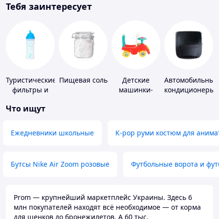
Тебя заинтересует
Туристические
Пищевая соль
Детские
Автомобильные
фильтры и
машинки-
кондиционеры
таблетки для
каталки
Что ищут
питьевой
воды
Ежедневники школьные
K-pop руми костюм для анима
Бутсы Nike Air Zoom розовые
Футбольные ворота и фу
Prom — крупнейший маркетплейс Украины. Здесь 6
млн покупателей находят всё необходимое — от корма
для щенков до бронежилетов. А 60 тыс.