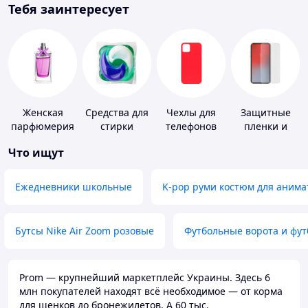
Тебя заинтересует
Женская
Средства для
Чехлы для
Защитные
парфюмерия
стирки
телефонов
пленки и
стекла для
Что ищут
портативных
устройств
Ежедневники школьные
K-pop руми костюм для анима
Бутсы Nike Air Zoom розовые
Футбольные ворота и фу
Prom — крупнейший маркетплейс Украины. Здесь 6
млн покупателей находят всё необходимое — от корма
для щенков до бронежилетов. А 60 тыс.