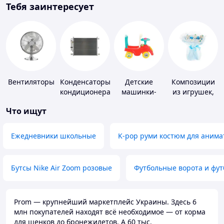
Тебя заинтересует
Вентиляторы
Конденсаторы
Детские
Композиции
кондиционера
машинки-
из игрушек,
каталки
одежды,
Что ищут
подгузников
Ежедневники школьные
K-pop руми костюм для анима
Бутсы Nike Air Zoom розовые
Футбольные ворота и фу
Prom — крупнейший маркетплейс Украины. Здесь 6
млн покупателей находят всё необходимое — от корма
для щенков до бронежилетов. А 60 тыс.