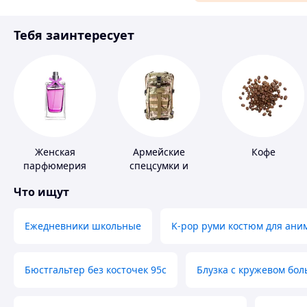
Материалы для ремонта
Тебя заинтересует
Спорт и отдых
Женская
Армейские
Кофе
парфюмерия
спецсумки и
рюкзаки
Что ищут
Ежедневники школьные
K-pop руми костюм для ани
Бюстгальтер без косточек 95с
Блузка с кружевом бо