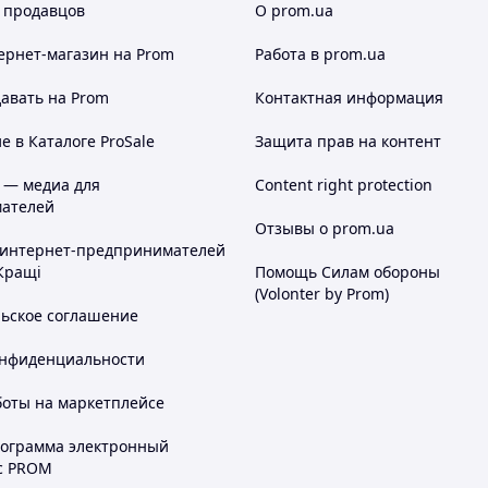
 продавцов
О prom.ua
ернет-магазин
на Prom
Работа в prom.ua
авать на Prom
Контактная информация
 в Каталоге ProSale
Защита прав на контент
 — медиа для
Content right protection
ателей
Отзывы о prom.ua
 интернет-предпринимателей
Кращі
Помощь Силам обороны
(Volonter by Prom)
льское соглашение
онфиденциальности
боты на маркетплейсе
рограмма электронный
с PROM