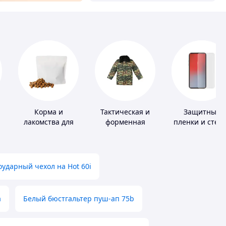
Корма и
Тактическая и
Защитные
лакомства для
форменная
пленки и стек
домашних
одежда
для портативн
животных и
устройств
птиц
ударный чехол на Hot 60i
а
Белый бюстгальтер пуш-ап 75b