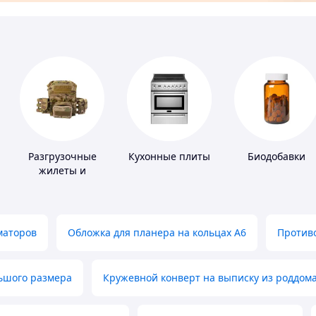
Разгрузочные
Кухонные плиты
Биодобавки
жилеты и
плитоноски без
плит
маторов
Обложка для планера на кольцах А6
Противо
льшого размера
Кружевной конверт на выписку из роддом