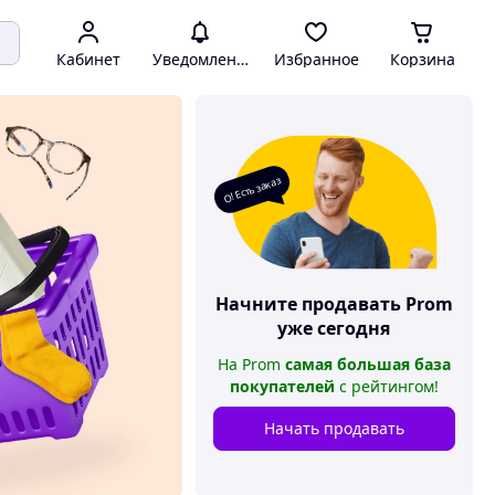
Кабинет
Уведомления
Избранное
Корзина
О! Есть заказ
Начните продавать
Prom
уже сегодня
На
Prom
самая большая база
покупателей
с рейтингом
!
Начать продавать