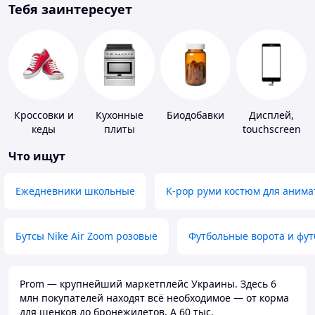
Тебя заинтересует
Кроссовки и
Кухонные
Биодобавки
Дисплей,
кеды
плиты
touchscreen
для
Что ищут
телефонов
Ежедневники школьные
K-pop руми костюм для анима
Бутсы Nike Air Zoom розовые
Футбольные ворота и фу
Prom — крупнейший маркетплейс Украины. Здесь 6
млн покупателей находят всё необходимое — от корма
для щенков до бронежилетов. А 60 тыс.