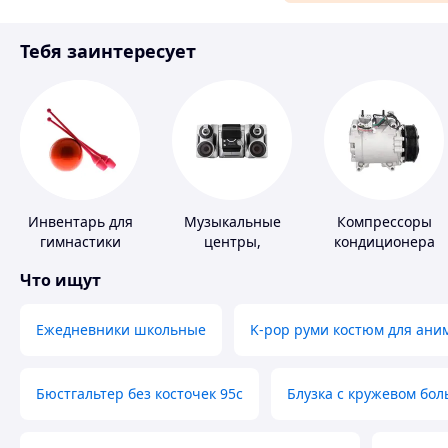
Материалы для ремонта
Тебя заинтересует
Спорт и отдых
Инвентарь для
Музыкальные
Компрессоры
гимнастики
центры,
кондиционера
магнитолы
Что ищут
Ежедневники школьные
K-pop руми костюм для ани
Бюстгальтер без косточек 95с
Блузка с кружевом бо