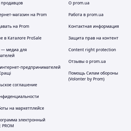
 продавцов
О prom.ua
ернет-магазин
на Prom
Работа в prom.ua
авать на Prom
Контактная информация
 в Каталоге ProSale
Защита прав на контент
 — медиа для
Content right protection
ателей
Отзывы о prom.ua
 интернет-предпринимателей
Кращі
Помощь Силам обороны
(Volonter by Prom)
льское соглашение
онфиденциальности
боты на маркетплейсе
рограмма электронный
с PROM