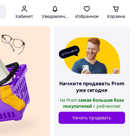
Кабинет
Уведомления
Избранное
Корзина
О! Есть заказ
Начните продавать
Prom
уже сегодня
На
Prom
самая большая база
покупателей
с рейтингом
!
Начать продавать