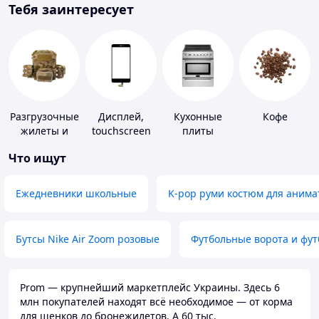
Тебя заинтересует
Разгрузочные
Дисплей,
Кухонные
Кофе
жилеты и
touchscreen
плиты
плитоноски
для
Что ищут
без плит
телефонов
Ежедневники школьные
K-pop руми костюм для анима
Бутсы Nike Air Zoom розовые
Футбольные ворота и фу
Prom — крупнейший маркетплейс Украины. Здесь 6
млн покупателей находят всё необходимое — от корма
для щенков до бронежилетов. А 60 тыс.