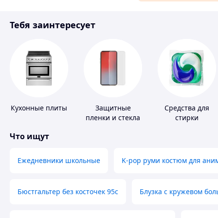
Материалы для ремонта
Тебя заинтересует
Спорт и отдых
Кухонные плиты
Защитные
Средства для
пленки и стекла
стирки
для портативных
Что ищут
устройств
Ежедневники школьные
K-pop руми костюм для ани
Бюстгальтер без косточек 95с
Блузка с кружевом бо