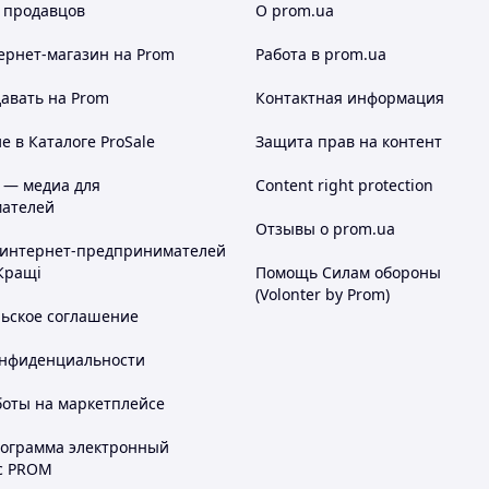
 продавцов
О prom.ua
ернет-магазин
на Prom
Работа в prom.ua
авать на Prom
Контактная информация
 в Каталоге ProSale
Защита прав на контент
 — медиа для
Content right protection
ателей
Отзывы о prom.ua
 интернет-предпринимателей
Кращі
Помощь Силам обороны
(Volonter by Prom)
льское соглашение
онфиденциальности
боты на маркетплейсе
рограмма электронный
с PROM