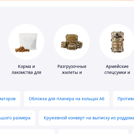
Корма и
Разгрузочные
Армейские
лакомства для
жилеты и
спецсумки и
домашних
плитоноски без
рюкзаки
животных и
плит
птиц
маторов
Обложка для планера на кольцах А6
Противо
льшого размера
Кружевной конверт на выписку из роддом