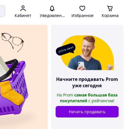
Кабинет
Уведомления
Избранное
Корзина
О! Есть заказ
Начните продавать
Prom
уже сегодня
На
Prom
самая большая база
покупателей
с рейтингом
!
Начать продавать