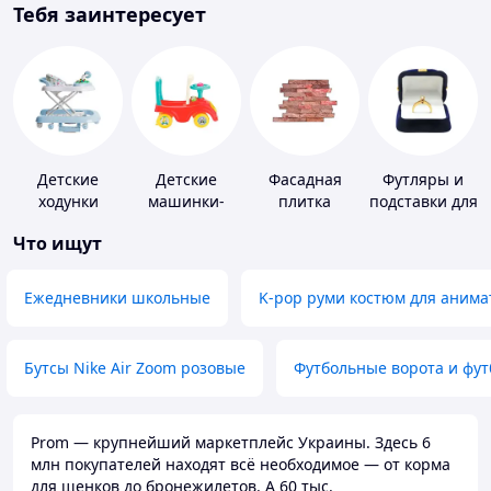
Тебя заинтересует
Детские
Детские
Фасадная
Футляры и
ходунки
машинки-
плитка
подставки для
каталки
драгоценносте
Что ищут
Ежедневники школьные
K-pop руми костюм для анима
Бутсы Nike Air Zoom розовые
Футбольные ворота и фу
Prom — крупнейший маркетплейс Украины. Здесь 6
млн покупателей находят всё необходимое — от корма
для щенков до бронежилетов. А 60 тыс.