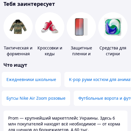
Тебя заинтересует
Тактическая и
Кроссовки и
Защитные
Средства для
форменная
кеды
пленки и
стирки
одежда
стекла для
Что ищут
портативных
устройств
Ежедневники школьные
K-pop руми костюм для анима
Бутсы Nike Air Zoom розовые
Футбольные ворота и фу
Prom — крупнейший маркетплейс Украины. Здесь 6
млн покупателей находят всё необходимое — от корма
для щенков до бронежилетов. А 60 тыс.