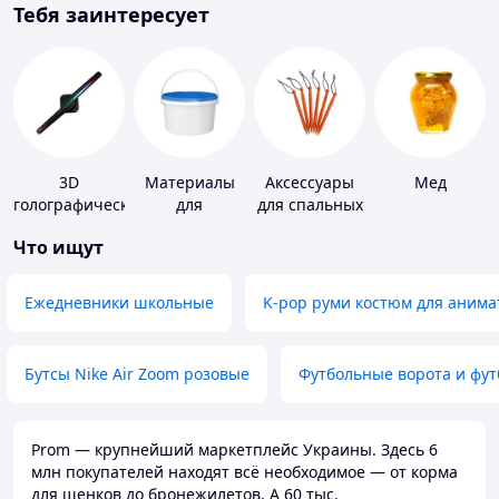
Тебя заинтересует
3D
Материалы
Аксессуары
Мед
голографические
для
для спальных
устройства
устройства
мешков,
Что ищут
полимерных
карематов и
полов
палаток
Ежедневники школьные
K-pop руми костюм для анима
Бутсы Nike Air Zoom розовые
Футбольные ворота и фу
Prom — крупнейший маркетплейс Украины. Здесь 6
млн покупателей находят всё необходимое — от корма
для щенков до бронежилетов. А 60 тыс.