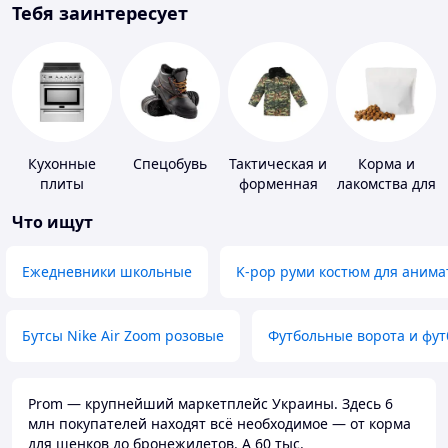
Тебя заинтересует
Кухонные
Спецобувь
Тактическая и
Корма и
плиты
форменная
лакомства для
одежда
домашних
Что ищут
животных и
птиц
Ежедневники школьные
K-pop руми костюм для анима
Бутсы Nike Air Zoom розовые
Футбольные ворота и фу
Prom — крупнейший маркетплейс Украины. Здесь 6
млн покупателей находят всё необходимое — от корма
для щенков до бронежилетов. А 60 тыс.