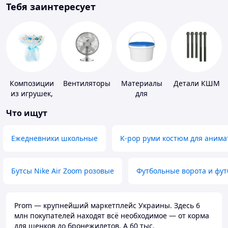
Тебя заинтересует
Композиции
Вентиляторы
Материалы
Детали КШМ
из игрушек,
для
одежды,
устройства
Что ищут
подгузников
полимерных
полов
Ежедневники школьные
K-pop руми костюм для анима
Бутсы Nike Air Zoom розовые
Футбольные ворота и фу
Prom — крупнейший маркетплейс Украины. Здесь 6
млн покупателей находят всё необходимое — от корма
для щенков до бронежилетов. А 60 тыс.