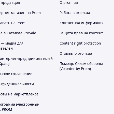
 продавцов
О prom.ua
ернет-магазин
на Prom
Работа в prom.ua
авать на Prom
Контактная информация
 в Каталоге ProSale
Защита прав на контент
 — медиа для
Content right protection
ателей
Отзывы о prom.ua
 интернет-предпринимателей
Кращі
Помощь Силам обороны
(Volonter by Prom)
льское соглашение
онфиденциальности
боты на маркетплейсе
рограмма электронный
с PROM