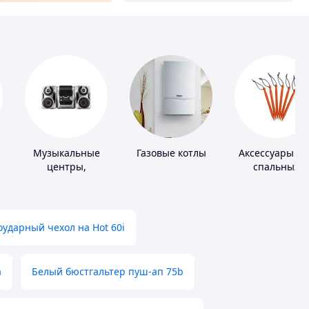
Музыкальные
Газовые котлы
Аксессуары дл
центры,
спальных
магнитолы
мешков,
карематов и
палаток
ударный чехол на Hot 60i
а
Белый бюстгальтер пуш-ап 75b