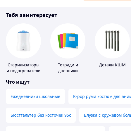
Материалы для ремонта
Тебя заинтересует
Спорт и отдых
Стерилизаторы
Тетради и
Детали КШМ
и подогреватели
дневники
для детского
Что ищут
питания
Ежедневники школьные
K-pop руми костюм для ани
Бюстгальтер без косточек 95с
Блузка с кружевом бо