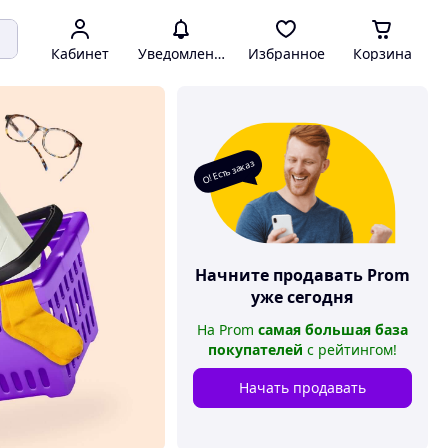
Кабинет
Уведомления
Избранное
Корзина
О! Есть заказ
Начните продавать
Prom
уже сегодня
На
Prom
самая большая база
покупателей
с рейтингом
!
Начать продавать