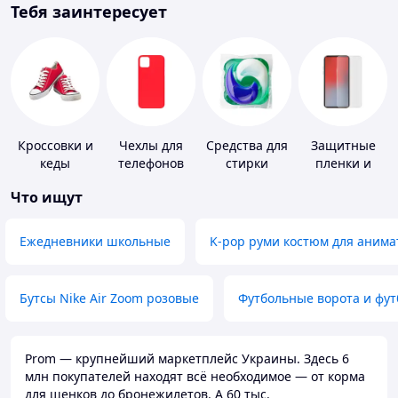
Тебя заинтересует
Кроссовки и
Чехлы для
Средства для
Защитные
кеды
телефонов
стирки
пленки и
стекла для
Что ищут
портативных
устройств
Ежедневники школьные
K-pop руми костюм для анима
Бутсы Nike Air Zoom розовые
Футбольные ворота и фу
Prom — крупнейший маркетплейс Украины. Здесь 6
млн покупателей находят всё необходимое — от корма
для щенков до бронежилетов. А 60 тыс.