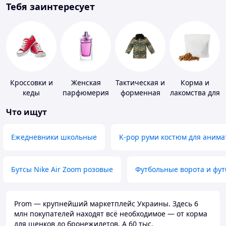
Тебя заинтересует
Кроссовки и
Женская
Тактическая и
Корма и
кеды
парфюмерия
форменная
лакомства для
одежда
домашних
Что ищут
животных и
птиц
Ежедневники школьные
K-pop руми костюм для анима
Бутсы Nike Air Zoom розовые
Футбольные ворота и фу
Prom — крупнейший маркетплейс Украины. Здесь 6
млн покупателей находят всё необходимое — от корма
для щенков до бронежилетов. А 60 тыс.