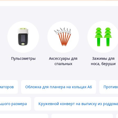
Пульсометры
Аксессуары для
Зажимы для
спальных
носа, беруши
мешков,
для плавания
карематов и
палаток
маторов
Обложка для планера на кольцах А6
Противо
льшого размера
Кружевной конверт на выписку из роддом