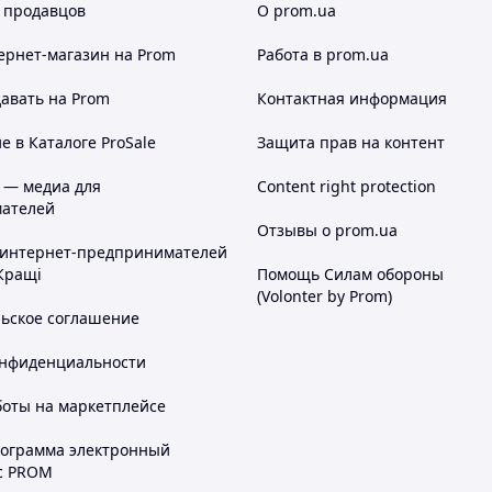
 продавцов
О prom.ua
ернет-магазин
на Prom
Работа в prom.ua
авать на Prom
Контактная информация
 в Каталоге ProSale
Защита прав на контент
 — медиа для
Content right protection
ателей
Отзывы о prom.ua
 интернет-предпринимателей
Кращі
Помощь Силам обороны
(Volonter by Prom)
льское соглашение
онфиденциальности
боты на маркетплейсе
рограмма электронный
с PROM