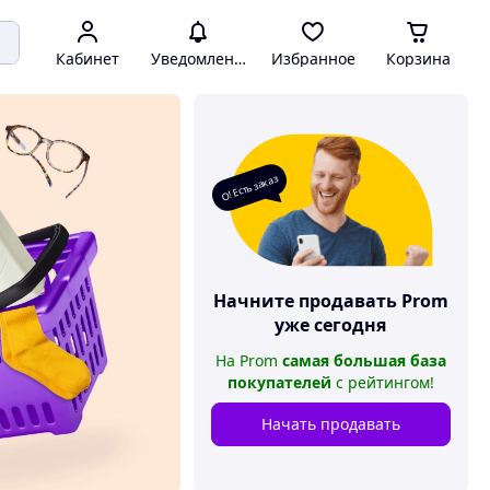
Кабинет
Уведомления
Избранное
Корзина
О! Есть заказ
Начните продавать
Prom
уже сегодня
На
Prom
самая большая база
покупателей
с рейтингом
!
Начать продавать