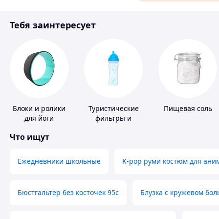
Материалы для ремонта
Тебя заинтересует
Спорт и отдых
Блоки и ролики
Туристические
Пищевая соль
для йоги
фильтры и
таблетки для
Что ищут
питьевой воды
Ежедневники школьные
K-pop руми костюм для ани
Бюстгальтер без косточек 95с
Блузка с кружевом бо