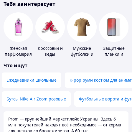
Тебя заинтересует
Женская
Кроссовки и
Мужские
Защитные
парфюмерия
кеды
футболки и
пленки и
майки
стекла для
Что ищут
портативных
устройств
Ежедневники школьные
K-pop руми костюм для анима
Бутсы Nike Air Zoom розовые
Футбольные ворота и фу
Prom — крупнейший маркетплейс Украины. Здесь 6
млн покупателей находят всё необходимое — от корма
для щенков до бронежилетов. А 60 тыс.