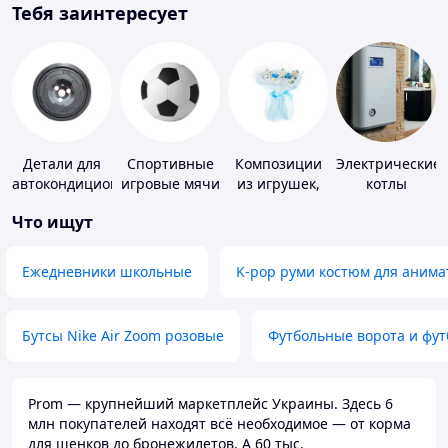
Тебя заинтересует
Детали для
Спортивные
Композиции
Электрические
автокондиционеров
игровые мячи
из игрушек,
котлы
одежды,
Что ищут
подгузников
Ежедневники школьные
K-pop руми костюм для анима
Бутсы Nike Air Zoom розовые
Футбольные ворота и фу
Prom — крупнейший маркетплейс Украины. Здесь 6
млн покупателей находят всё необходимое — от корма
для щенков до бронежилетов. А 60 тыс.