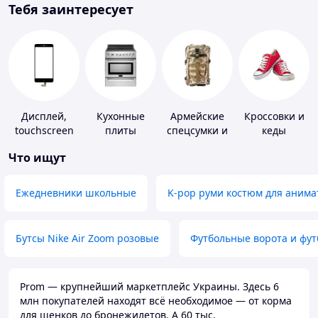
Тебя заинтересует
Дисплей,
Кухонные
Армейские
Кроссовки и
touchscreen
плиты
спецсумки и
кеды
для
рюкзаки
Что ищут
телефонов
Ежедневники школьные
K-pop руми костюм для анима
Бутсы Nike Air Zoom розовые
Футбольные ворота и фу
Prom — крупнейший маркетплейс Украины. Здесь 6
млн покупателей находят всё необходимое — от корма
для щенков до бронежилетов. А 60 тыс.