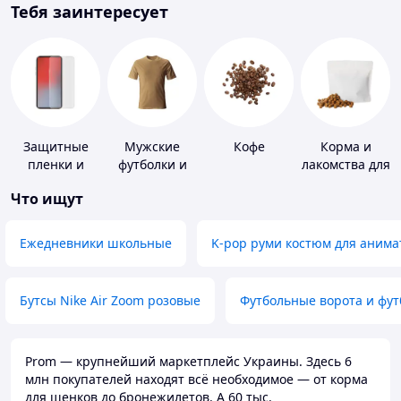
Тебя заинтересует
Защитные
Мужские
Кофе
Корма и
пленки и
футболки и
лакомства для
стекла для
майки
домашних
Что ищут
портативных
животных и
устройств
птиц
Ежедневники школьные
K-pop руми костюм для анима
Бутсы Nike Air Zoom розовые
Футбольные ворота и фу
Prom — крупнейший маркетплейс Украины. Здесь 6
млн покупателей находят всё необходимое — от корма
для щенков до бронежилетов. А 60 тыс.