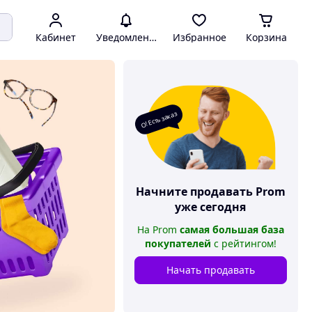
Кабинет
Уведомления
Избранное
Корзина
О! Есть заказ
Начните продавать
Prom
уже сегодня
На
Prom
самая большая база
покупателей
с рейтингом
!
Начать продавать