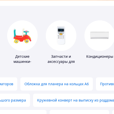
Детские
Запчасти и
Кондиционеры
машинки-
аксессуары для
каталки
бытовых
кондиционеров
маторов
Обложка для планера на кольцах А6
Противо
льшого размера
Кружевной конверт на выписку из роддом