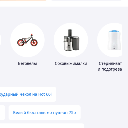
Беговелы
Соковыжималки
Стерилизатор
и подогревате
для детского
питания
ударный чехол на Hot 60i
а
Белый бюстгальтер пуш-ап 75b