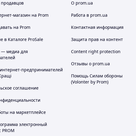
 продавцов
О prom.ua
ернет-магазин
на Prom
Работа в prom.ua
авать на Prom
Контактная информация
 в Каталоге ProSale
Защита прав на контент
 — медиа для
Content right protection
ателей
Отзывы о prom.ua
 интернет-предпринимателей
Кращі
Помощь Силам обороны
(Volonter by Prom)
льское соглашение
онфиденциальности
боты на маркетплейсе
рограмма электронный
с PROM