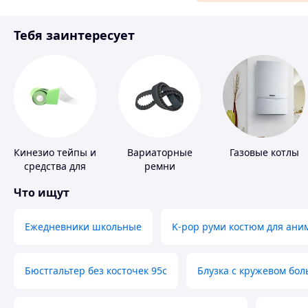
Материалы для ремонта
Тебя заинтересует
Спорт и отдых
Кинезио тейпы и
Вариаторные
Газовые котлы
средства для
ремни
тейпирования
Что ищут
Ежедневники школьные
K-pop руми костюм для ани
Бюстгальтер без косточек 95с
Блузка с кружевом бо