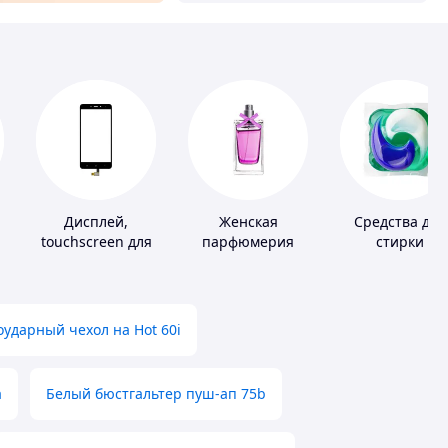
Дисплей,
Женская
Средства для
touchscreen для
парфюмерия
стирки
х
телефонов
ударный чехол на Hot 60i
а
Белый бюстгальтер пуш-ап 75b