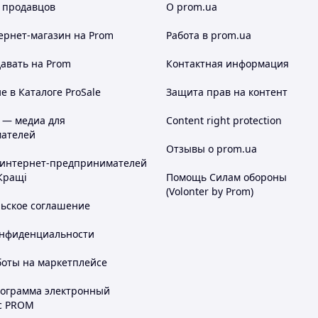
 продавцов
О prom.ua
ернет-магазин
на Prom
Работа в prom.ua
авать на Prom
Контактная информация
 в Каталоге ProSale
Защита прав на контент
 — медиа для
Content right protection
ателей
Отзывы о prom.ua
 интернет-предпринимателей
Кращі
Помощь Силам обороны
(Volonter by Prom)
льское соглашение
онфиденциальности
боты на маркетплейсе
рограмма электронный
с PROM