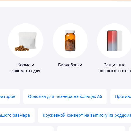
Корма и
Биодобавки
Защитные
лакомства для
пленки и стекла
домашних
для портативны
животных и
устройств
птиц
маторов
Обложка для планера на кольцах А6
Противо
льшого размера
Кружевной конверт на выписку из роддом