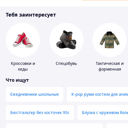
Материалы для ремонта
Тебя заинтересует
Спорт и отдых
Кроссовки и
Спецобувь
Тактическая и
кеды
форменная
одежда
Что ищут
Ежедневники школьные
K-pop руми костюм для ани
Бюстгальтер без косточек 95с
Блузка с кружевом бо