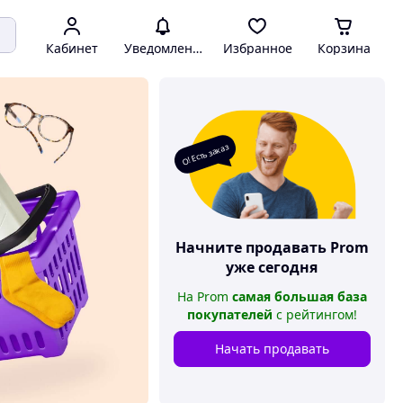
Кабинет
Уведомления
Избранное
Корзина
О! Есть заказ
Начните продавать
Prom
уже сегодня
На
Prom
самая большая база
покупателей
с рейтингом
!
Начать продавать